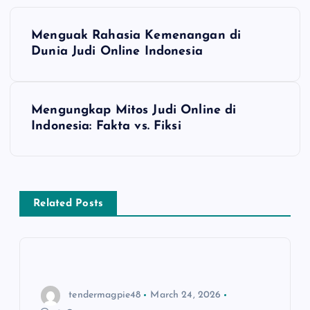
P
Menguak Rahasia Kemenangan di
o
Dunia Judi Online Indonesia
s
Mengungkap Mitos Judi Online di
t
Indonesia: Fakta vs. Fiksi
n
a
Related Posts
v
i
g
tendermagpie48
March 24, 2026