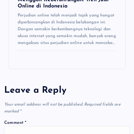
Online di Indonesia
Perjudian online telah menjadi topik yang hangat
diperbincangkan di Indonesia belakangan ini.
Dengan semakin berkembangnya teknologi dan
akses internet yang semakin mudah, banyak orang
mengakses situs perjudian online untuk mencoba…
Leave a Reply
Your email address will not be published.
Required fields are
marked
*
Comment
*