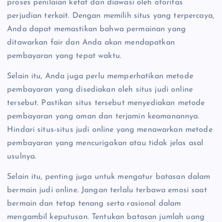
proses penilaian ketat dan diawasi oleh otoritas
perjudian terkait. Dengan memilih situs yang terpercaya,
Anda dapat memastikan bahwa permainan yang
ditawarkan fair dan Anda akan mendapatkan
pembayaran yang tepat waktu.
Selain itu, Anda juga perlu memperhatikan metode
pembayaran yang disediakan oleh situs judi online
tersebut. Pastikan situs tersebut menyediakan metode
pembayaran yang aman dan terjamin keamanannya.
Hindari situs-situs judi online yang menawarkan metode
pembayaran yang mencurigakan atau tidak jelas asal
usulnya.
Selain itu, penting juga untuk mengatur batasan dalam
bermain judi online. Jangan terlalu terbawa emosi saat
bermain dan tetap tenang serta rasional dalam
mengambil keputusan. Tentukan batasan jumlah uang